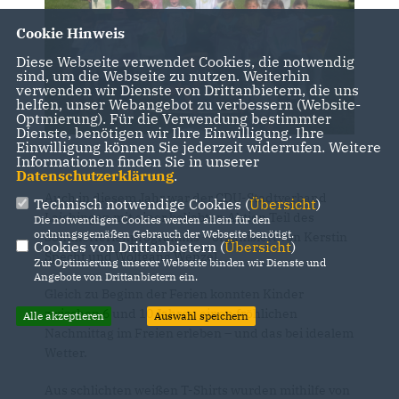
Cookie Hinweis
Diese Webseite verwendet Cookies, die notwendig
sind, um die Webseite zu nutzen. Weiterhin
verwenden wir Dienste von Drittanbietern, die uns
helfen, unser Webangebot zu verbessern (Website-
Optmierung). Für die Verwendung bestimmter
Dienste, benötigen wir Ihre Einwilligung. Ihre
Einwilligung können Sie jederzeit widerrufen. Weitere
Informationen finden Sie in unserer
Datenschutzerklärung
.
Auch in diesem Jahr war der CDU-Stadtverband
Technisch notwendige Cookies (
Übersicht
)
Laichingen mit einer beliebten Aktion Teil des
Die notwendigen Cookies werden allein für den
ordnungsgemäßen Gebrauch der Webseite benötigt.
Sommerferienprogramms – organisiert von Kerstin
Cookies von Drittanbietern (
Übersicht
)
Specht und Wolfgang Wenzel.
Zur Optimierung unserer Webseite binden wir Dienste und
Angebote von Drittanbietern ein.
Gleich zu Beginn der Ferien konnten Kinder
zwischen 6 und 10 Jahren einen fröhlichen
Alle akzeptieren
Auswahl speichern
Nachmittag im Freien erleben – und das bei idealem
Wetter.
Aus schlichten weißen T-Shirts wurden mithilfe von