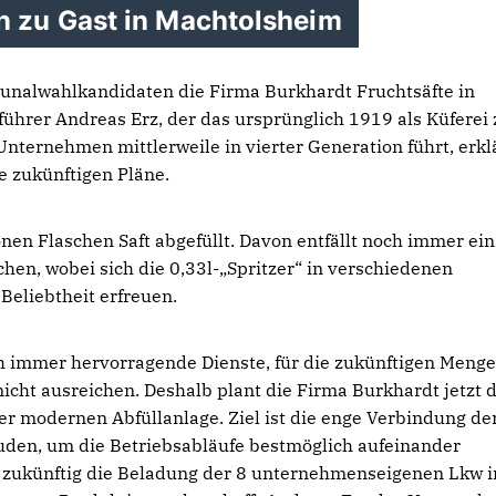
 zu Gast in Machtolsheim
alwahlkandidaten die Firma Burkhardt Fruchtsäfte in
hrer Andreas Erz, der das ursprünglich 1919 als Küferei 
nternehmen mittlerweile in vierter Generation führt, erkl
e zukünftigen Pläne.
onen Flaschen Saft abgefüllt. Davon entfällt noch immer ein
schen, wobei sich die 0,33l-„Spritzer“ in verschiedenen
eliebtheit erfreuen.
och immer hervorragende Dienste, für die zukünftigen Meng
icht ausreichen. Deshalb plant die Firma Burkhardt jetzt 
er modernen Abfüllanlage. Ziel ist die enge Verbindung de
den, um die Betriebsabläufe bestmöglich aufeinander
h zukünftig die Beladung der 8 unternehmenseigenen Lkw i