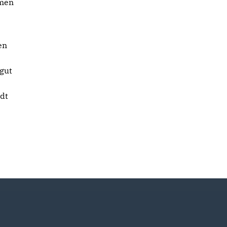
hmen
en
 gut
dt