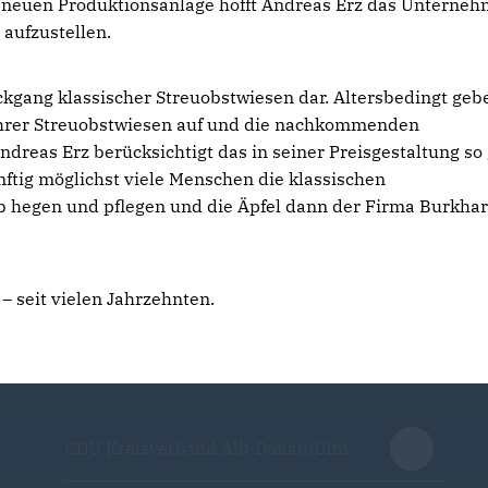
r neuen Produktionsanlage hofft Andreas Erz das Unterne
 aufzustellen.
ckgang klassischer Streuobstwiesen dar. Altersbedingt geb
 ihrer Streuobstwiesen auf und die nachkommenden
dreas Erz berücksichtigt das in seiner Preisgestaltung so
nftig möglichst viele Menschen die klassischen
b hegen und pflegen und die Äpfel dann der Firma Burkhar
– seit vielen Jahrzehnten.
CDU Kreisverband Alb-Donau/Ulm