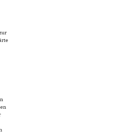
zur
ärte
en
den
r
n