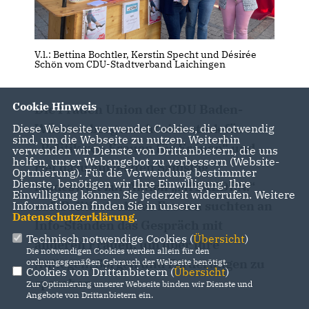
V.l.: Bettina Bochtler, Kerstin Specht und Désirée
Schön vom CDU-Stadtverband Laichingen
Cookie Hinweis
Die Frauen Union der CDU Baden-
Württemberg macht sich stark für
Diese Webseite verwendet Cookies, die notwendig
sind, um die Webseite zu nutzen. Weiterhin
Politik von Frauen für Frauen“ und
verwenden wir Dienste von Drittanbietern, die uns
helfen, unser Webangebot zu verbessern (Website-
rief dazu am letzten Samstag
Optmierung). Für die Verwendung bestimmter
Dienste, benötigen wir Ihre Einwilligung. Ihre
landesweit zur Aktion „MITREDEN.“
Einwilligung können Sie jederzeit widerrufen. Weitere
auf. Politisch aktive Frauen suchten an
Informationen finden Sie in unserer
Datenschutzerklärung
.
Info-Ständen das Gespräch mit
Technisch notwendige Cookies (
Übersicht
)
anderen Frauen, um über ihre
Die notwendigen Cookies werden allein für den
Anliegen, Sorgen und Forderungen zu
ordnungsgemäßen Gebrauch der Webseite benötigt.
Cookies von Drittanbietern (
Übersicht
)
sprechen.
Zur Optimierung unserer Webseite binden wir Dienste und
Angebote von Drittanbietern ein.