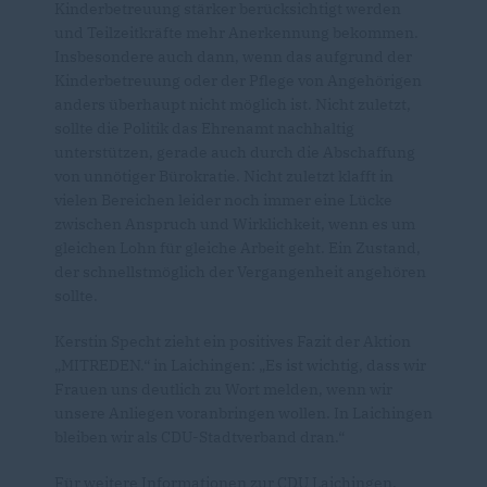
Kinderbetreuung stärker berücksichtigt werden
und Teilzeitkräfte mehr Anerkennung bekommen.
Insbesondere auch dann, wenn das aufgrund der
Kinderbetreuung oder der Pflege von Angehörigen
anders überhaupt nicht möglich ist. Nicht zuletzt,
sollte die Politik das Ehrenamt nachhaltig
unterstützen, gerade auch durch die Abschaffung
von unnötiger Bürokratie. Nicht zuletzt klafft in
vielen Bereichen leider noch immer eine Lücke
zwischen Anspruch und Wirklichkeit, wenn es um
gleichen Lohn für gleiche Arbeit geht. Ein Zustand,
der schnellstmöglich der Vergangenheit angehören
sollte.
Kerstin Specht zieht ein positives Fazit der Aktion
MITREDEN.“ in Laichingen: „Es ist wichtig, dass wir
Frauen uns deutlich zu Wort melden, wenn wir
unsere Anliegen voranbringen wollen. In Laichingen
bleiben wir als CDU-Stadtverband dran.“
Für weitere Informationen zur CDU Laichingen,