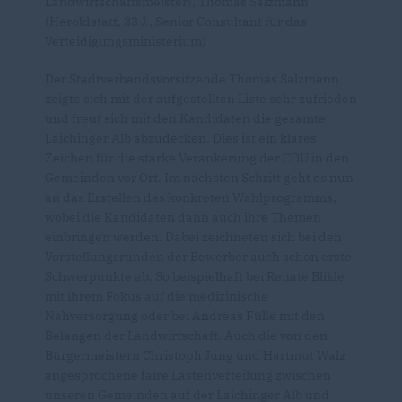
Landwirtschaftsmeister), Thomas Salzmann
(Heroldstatt, 33 J., Senior Consultant für das
Verteidigungsministerium)
Der Stadtverbandsvorsitzende Thomas Salzmann
zeigte sich mit der aufgestellten Liste sehr zufrieden
und freut sich mit den Kandidaten die gesamte
Laichinger Alb abzudecken. Dies ist ein klares
Zeichen für die starke Verankerung der CDU in den
Gemeinden vor Ort. Im nächsten Schritt geht es nun
an das Erstellen des konkreten Wahlprogramms,
wobei die Kandidaten dann auch ihre Themen
einbringen werden. Dabei zeichneten sich bei den
Vorstellungsrunden der Bewerber auch schon erste
Schwerpunkte ab. So beispielhaft bei Renate Blikle
mit ihrem Fokus auf die medizinische
Nahversorgung oder bei Andreas Fülle mit den
Belangen der Landwirtschaft. Auch die von den
Bürgermeistern Christoph Jung und Hartmut Walz
angesprochene faire Lastenverteilung zwischen
unseren Gemeinden auf der Laichinger Alb und