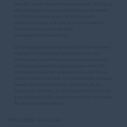
dem Alb-Donau-Kreis ist hier zu nennen. Wichtig ist
allen Bewerbern eine gute Ausstattung der Berufs-
und Förderschulen sowie die Stärkung des
ländlichen Raums und eine gut funktionierende
Busanbindung an den Bahnhof
Merklingen/Schwäbische Alb.
Die Kreistagskandidaten wollen ihre Ziele in einem
engagierten Wahlkampf mit klugen Ideen den
Wählerinnen und Wählern nahebringen, um nach
den Kommunalwahlen mit mindestens drei CDU-
Kreisräten von der Alb im Kreistag des Alb-Donau-
Kreises vertreten zu sein. Um gemeinsame Anliegen
unserer Raumschaft auf der Laichinger Alb im
Kreistag zu vertreten, ist allen Kandidaten auch das
gute Miteinander der Gemeinden auf der Laichinger
Alb ein zentrales Anliegen.
09.03.2024, 13:42 Uhr