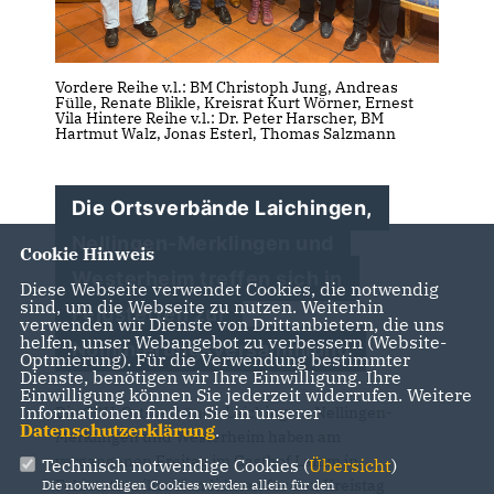
Vordere Reihe v.l.: BM Christoph Jung, Andreas
Fülle, Renate Blikle, Kreisrat Kurt Wörner, Ernest
Vila Hintere Reihe v.l.: Dr. Peter Harscher, BM
Hartmut Walz, Jonas Esterl, Thomas Salzmann
Die Ortsverbände Laichingen,
Nellingen-Merklingen und
Cookie Hinweis
Westerheim treffen sich in
Diese Webseite verwendet Cookies, die notwendig
sind, um die Webseite zu nutzen. Weiterhin
Feldstetten zur
verwenden wir Dienste von Drittanbietern, die uns
helfen, unser Webangebot zu verbessern (Website-
Nominierungsversammlung
Optmierung). Für die Verwendung bestimmter
Dienste, benötigen wir Ihre Einwilligung. Ihre
Einwilligung können Sie jederzeit widerrufen. Weitere
Informationen finden Sie in unserer
Die CDU-Ortsverbände Laichingen, Nellingen-
Datenschutzerklärung
.
Merklingen und Westerheim haben am
vergangenen Freitag im Gasthof Lamm in
Technisch notwendige Cookies (
Übersicht
)
Feldstetten ihre Kandidaten für den Kreistag
Die notwendigen Cookies werden allein für den