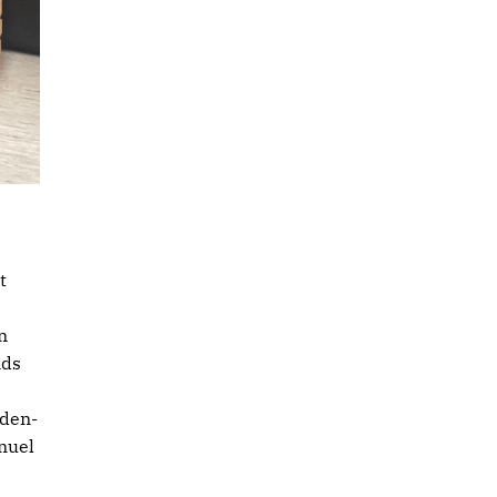
t
n
nds
aden-
nuel