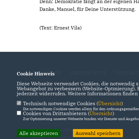
Denn: Demokratie fängt an der eigenen Ha
Danke, Manuel, für Deine Unterstützung.
(Text: Ernest Vila)
IMPRESSUM
DATENSCHUTZ
KONTAKT
Cookie Hinweis
Diese Webseite verwendet Cookies, die notwendig si
Webangebot zu verbessern (Website-Optmierung). Fü
jederzeit widerrufen. Weitere Informationen finden
Technisch notwendige Cookies (
Übersicht
)
Die notwendigen Cookies werden allein für den ordnungsgemäßen 
Cookies von Drittanbietern (
Übersicht
)
Zur Optimierung unserer Webseite binden wir Dienste und Angebot
@2026 CDU Ortsverband Laichingen
Alle akzeptieren
Auswahl speichern
Alle Rechte vorbehalten.