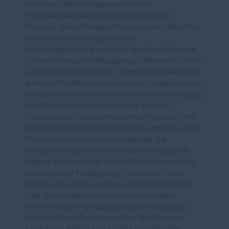
modernen Bearbeitungszentren und
Fräsmaschinen auf sein hochqualifiziertes
Personal. Manuel Hagel erfuhr aus erster Hand von
den Herausforderungen bei der
Personalgewinnung und welch großen Stellenwert
die beruflichen Ausbildungsmöglichkeiten vor Ort in
Laichingen für die beiden Unternehmer haben. Die
fehlende Direktbusverbindung von Laichingen nach
Ehingen mache den Berufsschulstandort in Ehingen
aus Sicht der Jugendlichen wenig attraktiv.
Heinrich und Schuster berichteten Hagel auch von
der wirtschaftlich herausfordernden Situation. Ihre
Produkte seien unvermindert gefragt, die
Strompreisexplosion bereite ihnen jedoch große
Sorgen. Hier sei dringend schnelle Unterstützung
von Seiten der Politik gefragt. Auch das Thema
Breitbandausbau beschäftige sie intensiv: da ihre
CAD-Konstrukteure teilweise im Homeoffice
arbeiteten und regelmäßig große Datenmengen
zwischen ihren Kunden und den Standorten in
Laichingen, den USA und China ausgetauscht