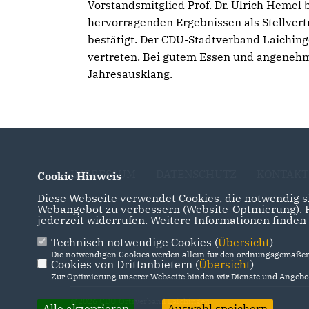
Vorstandsmitglied Prof. Dr. Ulrich Hemel
hervorragenden Ergebnissen als Stellver
bestätigt. Der CDU-Stadtverband Laiching
vertreten. Bei gutem Essen und angeneh
Jahresausklang.
IMPRESSUM
DATENSCHUTZ
KONTAKT
Cookie Hinweis
Diese Webseite verwendet Cookies, die notwendig si
Webangebot zu verbessern (Website-Optmierung). Fü
jederzeit widerrufen. Weitere Informationen finden
Technisch notwendige Cookies (
Übersicht
)
Die notwendigen Cookies werden allein für den ordnungsgemäßen 
Cookies von Drittanbietern (
Übersicht
)
Zur Optimierung unserer Webseite binden wir Dienste und Angebot
@2026 CDU Ortsverband Laichingen
Alle akzeptieren
Auswahl speichern