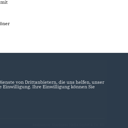
 mit
höner
enste von Drittanbietern, die uns helfen, unser
Einwilligung. Ihre Einwilligung können Sie
Realisation: Sharkness Media GmbH & Co. KG