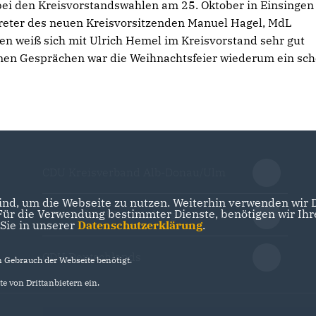
 bei den Kreisvorstandswahlen am 25. Oktober in Einsingen
treter des neuen Kreisvorsitzenden Manuel Hagel, MdL
en weiß sich mit Ulrich Hemel im Kreisvorstand sehr gut
men Gesprächen war die Weihnachtsfeier wiederum ein sc
CDU Kreisverband Alb-Donau/Ulm
nd, um die Webseite zu nutzen. Weiterhin verwenden wir Di
r die Verwendung bestimmter Dienste, benötigen wir Ihre 
CDU Baden-Württemberg
 Sie in unserer
Datenschutzerklärung
.
CDU Deutschlands
Gebrauch der Webseite benötigt.
e von Drittanbietern ein.