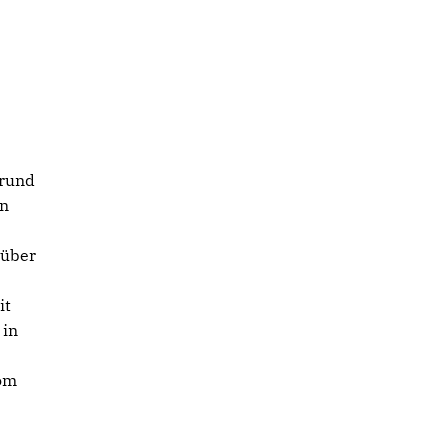
 rund
nn
nüber
it
 in
vom